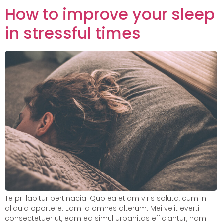
How to improve your sleep
in stressful times
Te pri labitur pertinacia. Quo ea etiam viris soluta, cum in
aliquid oportere. Eam id omnes alterum. Mei velit everti
consectetuer ut, eam ea simul urbanitas efficiantur, nam