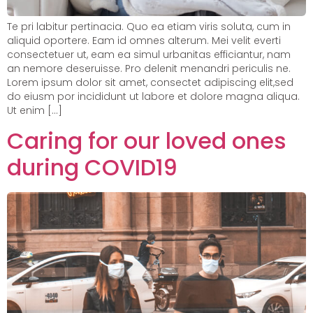
Te pri labitur pertinacia. Quo ea etiam viris soluta, cum in
aliquid oportere. Eam id omnes alterum. Mei velit everti
consectetuer ut, eam ea simul urbanitas efficiantur, nam
an nemore deseruisse. Pro delenit menandri periculis ne.
Lorem ipsum dolor sit amet, consectet adipiscing elit,sed
do eiusm por incididunt ut labore et dolore magna aliqua.
Ut enim […]
Caring for our loved ones
during COVID19