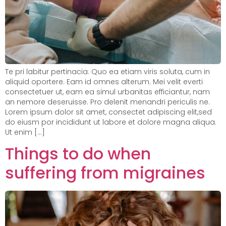
Te pri labitur pertinacia. Quo ea etiam viris soluta, cum in
aliquid oportere. Eam id omnes alterum. Mei velit everti
consectetuer ut, eam ea simul urbanitas efficiantur, nam
an nemore deseruisse. Pro delenit menandri periculis ne.
Lorem ipsum dolor sit amet, consectet adipiscing elit,sed
do eiusm por incididunt ut labore et dolore magna aliqua.
Ut enim […]
Things to do when
suffering from migraines