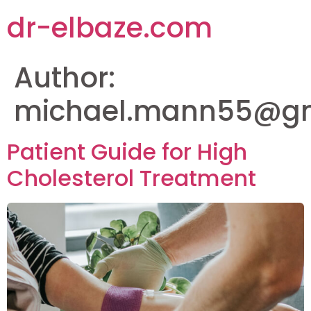
dr-elbaze.com
Author:
michael.mann55@gm
Patient Guide for High
Cholesterol Treatment